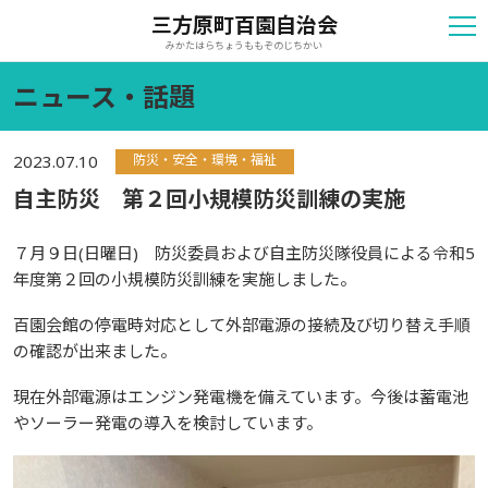
三方原町百園自治会
みかたはらちょうももぞのじちかい
ニュース・話題
防災・安全・環境・福祉
2023.07.10
自主防災 第２回小規模防災訓練の実施
７月９日(日曜日) 防災委員および自主防災隊役員による令和5
年度第２回の小規模防災訓練を実施しました。
百園会館の停電時対応として外部電源の接続及び切り替え手順
の確認が出来ました。
現在外部電源はエンジン発電機を備えています。今後は蓄電池
やソーラー発電の導入を検討しています。