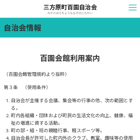
三方原町百園自治会
みかたはらちょうももぞのじちかい
自治会情報
百園会館利用案内
（百園会館管理規約より抜粋）
第３条 （使用条件）
自治会が主催する会議、集会等の行事の他、次の範囲とす
る。
町内各組織・団体および町民の生活文化の向上、健康、福
祉の増進に資する活動。
町の部・組・班の親睦行事、軽スポーツ等。
自治会長が許可した町内外のクラブ、教室、趣味等の使用