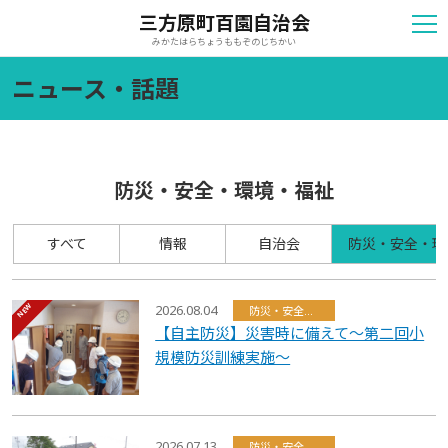
三方原町百園自治会
みかたはらちょうももぞのじちかい
ニュース・話題
防災・安全・環境・福祉
すべて
情報
自治会
防災・安全・環
2026.08.04
防災・安全・環境・福祉
【自主防災】災害時に備えて～第二回小
規模防災訓練実施～
2026.07.13
防災・安全・環境・福祉