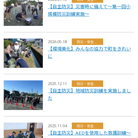
【自主防災】災害時に備えて～第一回小
規模防災訓練実施～
2026.05.18
防災・安全・環境・福祉
【環境美化】みんなの協力で町をきれい
に
2025.12.11
防災・安全・環境・福祉
【自主防災】地域防災訓練を実施しまし
た
2025.11.04
防災・安全・環境・福祉
【自主防災】AEDを使用した救護訓練～