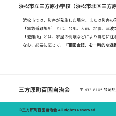
浜松市立三方原小学校（浜松市北区三方原
浜松市では、災害が発生した場合、または災害の発
「緊急避難場所」とは、台風、大雨、地震、津波な
「避難所」とは、家屋の倒壊などにより自宅に住む
なお、必要に応じて、
「百園会館」を一時的な避
三方原町百園自治会
〒 433-8105 静
©三方原町百園自治会.All Rights Reserved