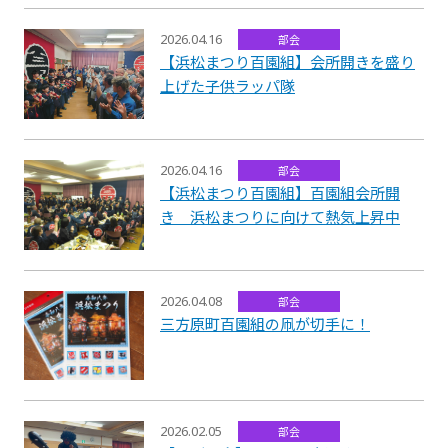
2026.04.16
部会
【浜松まつり百園組】会所開きを盛り
上げた子供ラッパ隊
2026.04.16
部会
【浜松まつり百園組】百園組会所開
き 浜松まつりに向けて熱気上昇中
2026.04.08
部会
三方原町百園組の凧が切手に！
2026.02.05
部会