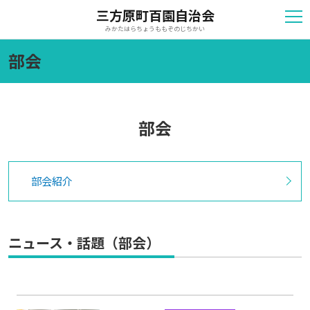
三方原町百園自治会
みかたはらちょうももぞのじちかい
部会
部会
部会紹介
ニュース・話題（部会）