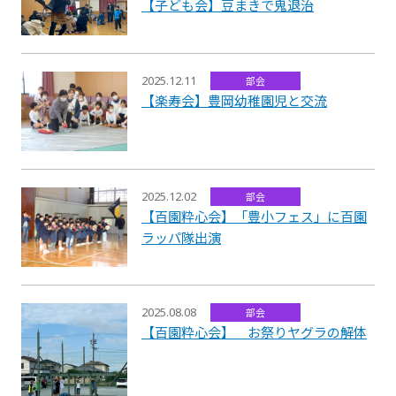
【子ども会】豆まきで鬼退治
2025.12.11
部会
【楽寿会】豊岡幼稚園児と交流
2025.12.02
部会
【百園粋心会】「豊小フェス」に百園
ラッパ隊出演
2025.08.08
部会
【百園粋心会】 お祭りヤグラの解体