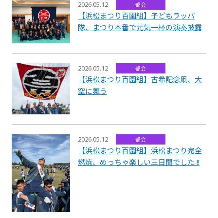
2026.05.12
部会
【浜松まつり百園組】子どもラッパ
隊、まつり本番で元気一杯の演奏披露
2026.05.12
部会
【浜松まつり百園組】古希記念凧、大
空に舞う
2026.05.12
部会
【浜松まつり百園組】浜松まつり完全
燃焼、めっちゃ楽しい三日間でした !!