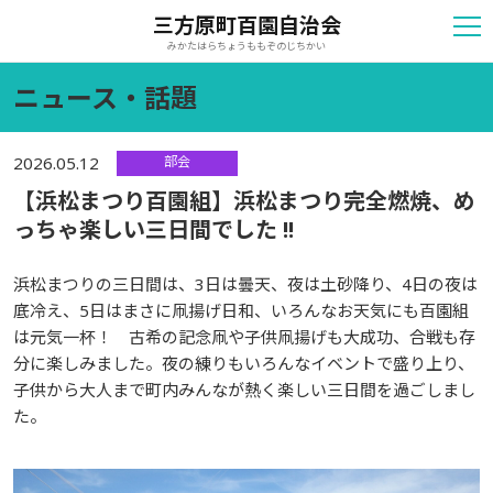
三方原町百園自治会
みかたはらちょうももぞのじちかい
ニュース・話題
部会
2026.05.12
【浜松まつり百園組】浜松まつり完全燃焼、め
っちゃ楽しい三日間でした !!
浜松まつりの三日間は、3日は曇天、夜は土砂降り、4日の夜は
底冷え、5日はまさに凧揚げ日和、いろんなお天気にも百園組
は元気一杯！ 古希の記念凧や子供凧揚げも大成功、合戦も存
分に楽しみました。夜の練りもいろんなイベントで盛り上り、
子供から大人まで町内みんなが熱く楽しい三日間を過ごしまし
た。