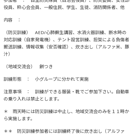
参加者 ： 自主防災隊員（自治会役員）、防災委員、女性部
役員、粋心会会員、一般住民、学生、生徒、消防関係者、他
内容 ：
（防災訓練） AED/心肺蘇生講習、水消火器訓練、断水時の
対応訓練（自家発電機）、テント設営訓練、担架による負傷者
搬送訓練、情報収集（安否確認）、炊き出し（アルファ米、豚
汁）
（地域交流会） 餅つき
訓練形態 ： 小グループに分かれて実施
注意事項 ： 訓練ができる服装・靴でご参加下さい。自動車
の乗り入れは禁止とします。
＊ 雨天時には防災訓練は中止し、地域交流会のみを１１時か
ら実施します。
＊＊ 防災訓練参加者には訓練終了後に炊き出し（アルファ