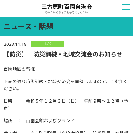
三方原町百園自治会
みかたはらちょうももぞのじちかい
ニュース・話題
自治会
2023.11.18
【防災】 防災訓練・地域交流会のお知らせ
百園地区の皆様
下記の通り防災訓練・地域交流会を開催しますので、ご参加く
ださい。
日時 ： 令和５年１２月３日（日） 午前９時～１２時（予
定）
場所 ： 百園会館およびグランド