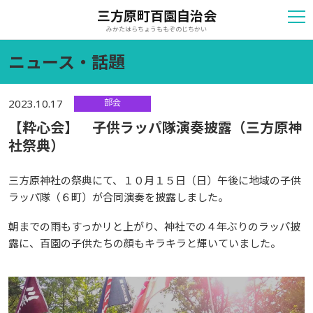
三方原町百園自治会
みかたはらちょうももぞのじちかい
ニュース・話題
部会
2023.10.17
【粋心会】 子供ラッパ隊演奏披露（三方原神
社祭典）
三方原神社の祭典にて、１０月１５日（日）午後に地域の子供
ラッパ隊（６町）が合同演奏を披露しました。
朝までの雨もすっかリと上がり、神社での４年ぶりのラッパ披
露に、百園の子供たちの顔もキラキラと輝いていました。