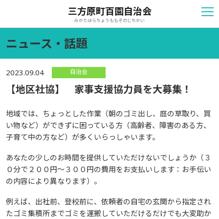
三方原町百園自治会
みかたはらちょうももぞのじちかい
ニュース・話題
自治会
2023.09.04
【地区社協】 家事支援協力員を大募集！
地域では、ちょっとした作業（朝のゴミ出し、庭の草取り、買
い物など）ができずに困っている方（高齢者、障害のある方、
子育て中の方など）が多くいらっしゃいます。
あなたの少しのお時間を提供していただけないでしょうか（３
０分で２００円～３００円の費用をお支払いします：お手伝い
の内容により異なります）。
例えば、出社前、登校前に、依頼者の自宅の玄関から指定され
たゴミ集積所までゴミを運搬していただけるだけでも大変助か