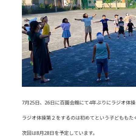
7
月
25
日、
26
日に百園会館にて
4
年ぶりにラジオ体操
ラジオ体操第２をするのは初めてという子どももた
次回は
8
月
28
日を予定しています。