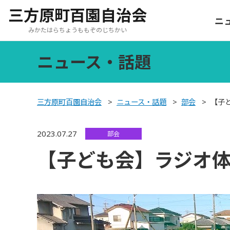
三方原町百園自治会
ニ
みかたはらちょうももぞのじちかい
ニュース・話題
三方原町百園自治会
>
ニュース・話題
>
部会
>
【子
2023.07.27
部会
【子ども会】ラジオ