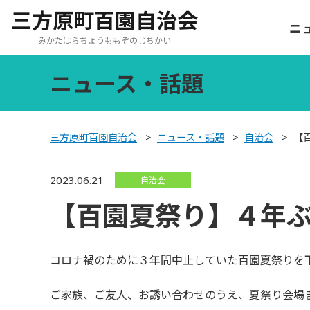
三方原町百園自治会
ニ
みかたはらちょうももぞのじちかい
ニュース・話題
三方原町百園自治会
>
ニュース・話題
>
自治会
>
【
2023.06.21
自治会
【百園夏祭り】４年
コロナ禍のために３年間中止していた百園夏祭りを
ご家族、ご友人、お誘い合わせのうえ、夏祭り会場