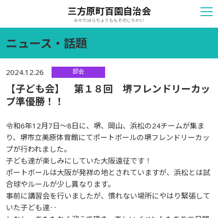
三方原町百園自治会
みかたはらちょうももぞのじちかい
ニュース・話題
部会
2024.12.26
【子ども会】 第１８回 堺フレンドリーカッ
プ準優勝！！
令和6年12月7日〜8日に、
堺、岡山、浜松の24チームが集ま
り、堺市立美原体育館にてポートボールの堺フ
レンドリーカッ
プが行われました。
子ども達が楽しみにしていた大阪遠征です！
ポートボールは大阪が発祥の地とされていますが、浜松とは試
合球や
ルールが少し異なります。
事前に講習会を行いましたが、慣れない場所にやはり緊張して
いた子
ども達‥