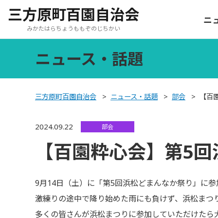
三方原町百園自治会
ニ
みかたはらちょうももぞのじちかい
ニュース・話題
三方原町百園自治会
>
ニュース・話題
>
部会
>
【百
2024.09.22
部会
【百園粋心会】第5回
9月14日（土）に「第5回浜松どまんなか祭り」に参
激練りの途中で降り始めた雨にも負けず、浜松まつ
多くの皆さんが浜松まつりに参加していただけたら