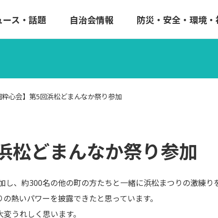
ュース・話題
自治会情報
防災・安全・環境・
園粋心会】第5回浜松どまんなか祭り参加
浜松どまんなか祭り参加
加し、約300名の他の町の方
たちと一緒に浜松まつりの激練り
りの熱いパワ
ーを披露できたと思っています。
大変うれしく
思います。